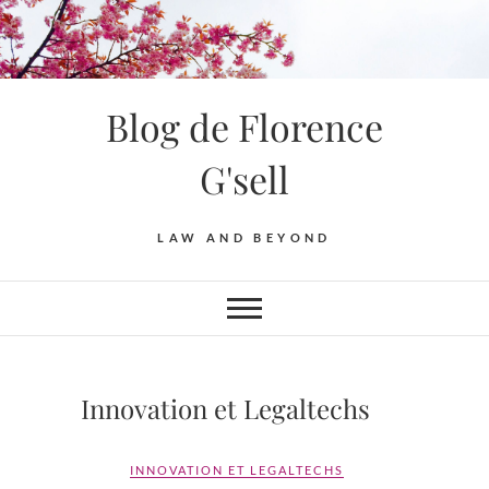
S
k
i
p
Blog de Florence
t
o
G'sell
c
o
n
LAW AND BEYOND
t
e
n
t
Innovation et Legaltechs
INNOVATION ET LEGALTECHS